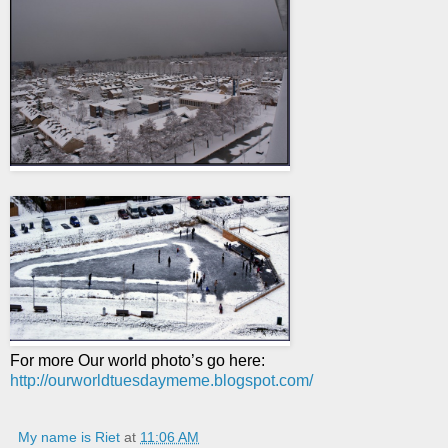
For more Our world photo’s go here:
http://ourworldtuesdaymeme.blogspot.com/
My name is Riet
at
11:06 AM