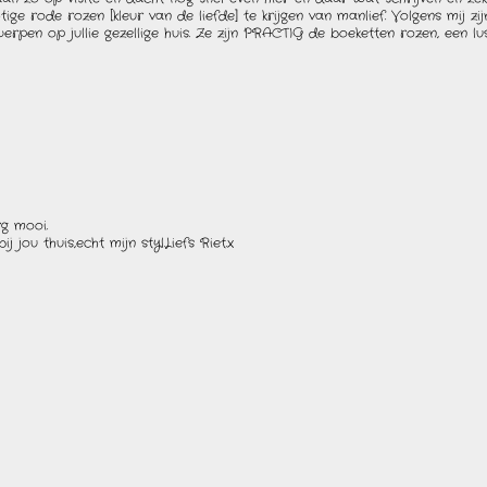
ige rode rozen [kleur van de liefde] te krijgen van manlief. Volgens mij zijn
werpen op jullie gezellige huis. Ze zijn PRACTIG de boeketten rozen, een l
rg mooi.
j jou thuis,echt mijn styl.Liefs Riet.x