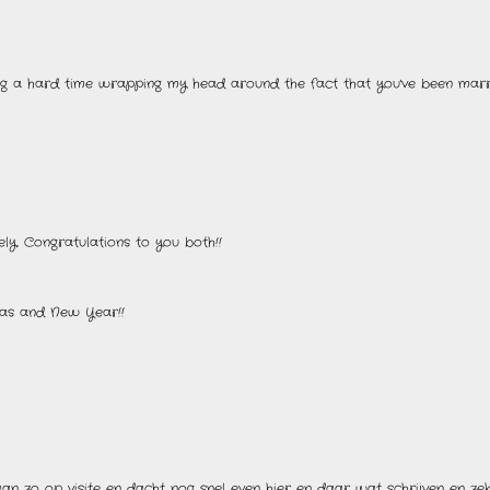
ving a hard time wrapping my head around the fact that you've been marri
y, Congratulations to you both!!
mas and New Year!!
aan zo op visite en dacht nog snel even hier en daar wat schrijven en zek