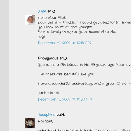
June
said...
Hello dear Riet,
Now this is a tradition I could get used to! I'm ha
You look so much too young!!!
Such a lovely thing for your husband to do.
hugs
December 19, 2009 at 10:13 AM
Anonymous said...
You were a Christmas bride 49 years ago, how lovel
The roses are beautiful like you.
Have a wonderful anniversary and a great Christ
Jackie in UK.
December 19, 2009 at 10:32 AM
Josephine
said...
Hoi Riet,
Inderdaad, heb je "Pink Saterday" post gemist. Wij g