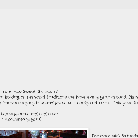
y from How Sweet the Sound.
ial holiday or personal traditions we have every year around Chri
Anniversary my husband gives me twenty red roses . This year for
ristmasgreens and red roses .
r anniversary yet.:))
For more pink Saturda