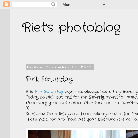
Riet's photoblog
Friday, December 18, 2009
Pink Saturday
It is
Pink Saturday
again, as always hosted by Beverl
Today no pink but red for me. Beverly asked for spec
Now,every year just before Christmas on our Wedding 
:))
So during the holidays our house always smells for Ch
These pictures are from last year because it is not ou