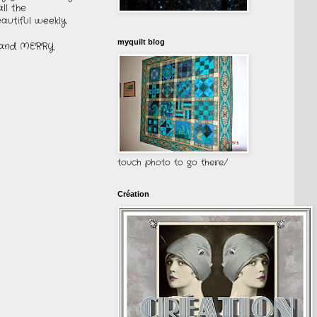
all the
eautiful weekly
myquilt blog
 and MERRY
touch photo to go there/
Création