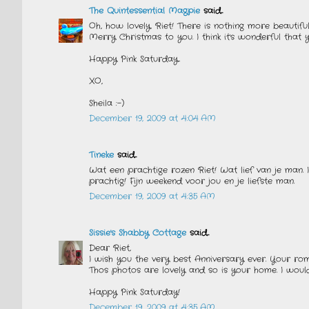
The Quintessential Magpie
said...
Oh, how lovely, Riet! There is nothing more beaut
Merry Christmas to you. I think it's wonderful that
Happy Pink Saturday...
XO,
Sheila :-)
December 19, 2009 at 4:04 AM
Tineke
said...
Wat een prachtige rozen Riet! Wat lief van je man. 
prachtig! Fijn weekend voor jou en je liefste man.
December 19, 2009 at 4:35 AM
Sissie's Shabby Cottage
said...
Dear Riet,
I wish you the very best Anniversary ever. Your rom
Thos photos are lovely and so is your home. I woul
Happy Pink Saturday!
December 19, 2009 at 4:35 AM