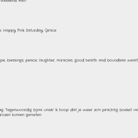
 weekend Riet!
e. Happy Pink Saturday. Grace
ope, blessings, peace, laughter, miracles, good health and boundless wealt
ag. Tegenwoordig bijna uniek! Ik hoop dat je weer zo'n prachtig boeket van
rozen kunnen genieten.