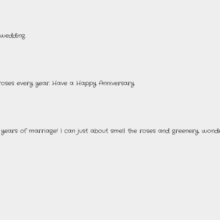
 wedding.
roses every year. Have a Happy Anniversary.
years of marriage! I can just about smell the roses and greenery, wonde