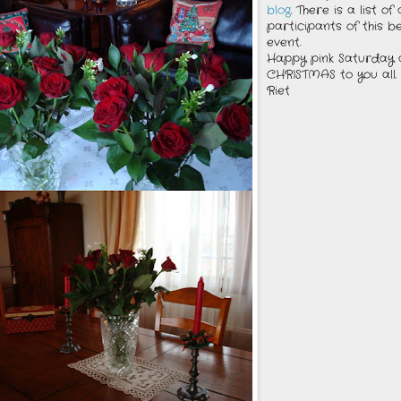
blog
. There is a list of 
participants of this b
event.
Happy pink Saturday
CHRISTMAS to you all.
Riet