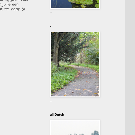
 jullie een
ust om naar te
-
-
-
all Dutch