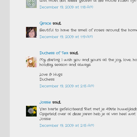
Wat moet dat lekker geuren al die mooie rozen. Fijn
December 19, 2009 at 1:18 AM
Grace
said...
Beutiful to have the smell of roses around the hom
December 19, 2009 at 1:19 AM
Duchess of Tea
said...
My darling I wish you and yours all the joy, love, h
holiday season and always.
Love & Hugs
Duchess
December 19, 2009 at 2:15 AM
Jossie
said...
Van harte gefeliciteerd Riet met je 49ste huwelijksd
Opgeteld over al deze jaren heb je al van heel wat 
Jossie
December 19, 2009 at 2:15 AM