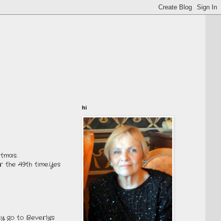
hi
stmas.
 the 49th time.Yes
y go to Beverly's