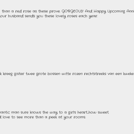
iful than a red rose as these prove. GORGEOUS! And Happy Upcoming Ann
 your husband sends you these lovely roses each year.
Ik kreeg gister twee grote bossen witte rozen rechtstreeks van een kweker
antic man sure knows the way to a girl's heart....how sweet.
d love to see more than a peek at your rooms.