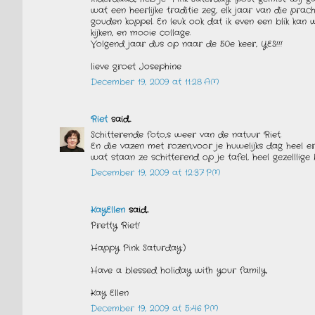
wat een heerlijke traditie zeg, elk jaar van die pracht
gouden koppel. En leuk ook dat ik even een blik kan 
kijken, en mooie collage.
Volgend jaar dus op naar de 50e keer, YES!!!
lieve groet Josephine
December 19, 2009 at 11:28 AM
Riet
said...
Schitterende foto,s weer van de natuur Riet.
En die vazen met rozen,voor je huwelijks dag heel e
wat staan ze schitterend op je tafel, heel gezelllige bi
December 19, 2009 at 12:37 PM
KayEllen
said...
Pretty Riet!
Happy Pink Saturday:)
Have a blessed holiday with your family,
Kay Ellen
December 19, 2009 at 5:46 PM