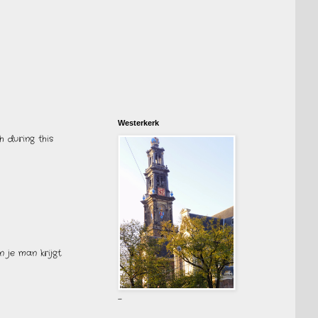
Westerkerk
h during this
 je man krijgt.
-