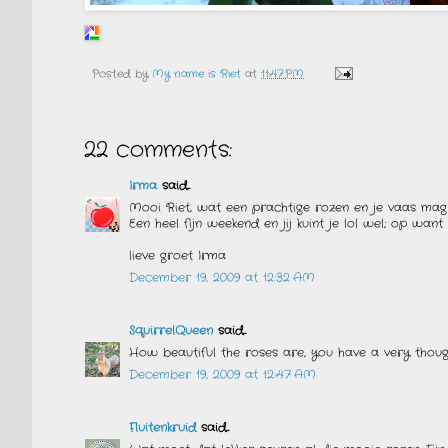
Posted by
My name is Riet
at
11:47 PM
22 comments:
Irma
said...
Mooi Riet, wat een prachtige rozen en je vaas mag e
Een heel fijn weekend en jij kuint je lol wel; op wa
lieve groet Irma
December 19, 2009 at 12:32 AM
SquirrelQueen
said...
How beautiful the roses are, you have a very thoug
December 19, 2009 at 12:47 AM
Fluitenkruid
said...