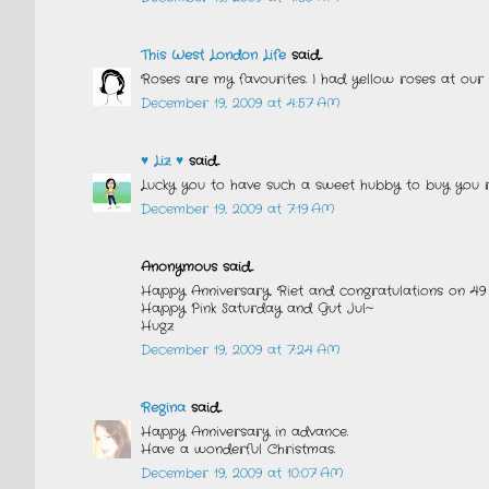
This West London Life
said...
Roses are my favourites. I had yellow roses at our
December 19, 2009 at 4:57 AM
♥ Liz ♥
said...
Lucky you to have such a sweet hubby to buy you 
December 19, 2009 at 7:19 AM
Anonymous said...
Happy Anniversary, Riet and congratulations on 49 
Happy Pink Saturday and Gut Jul~
Hugz
December 19, 2009 at 7:24 AM
Regina
said...
Happy Anniversary in advance.
Have a wonderful Christmas.
December 19, 2009 at 10:07 AM